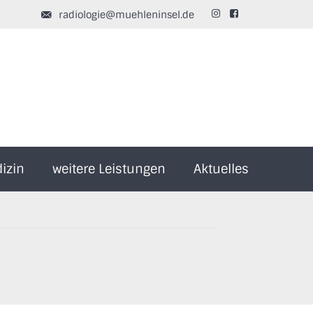
radiologie@muehleninsel.de


izin
weitere Leistungen
Aktuelles