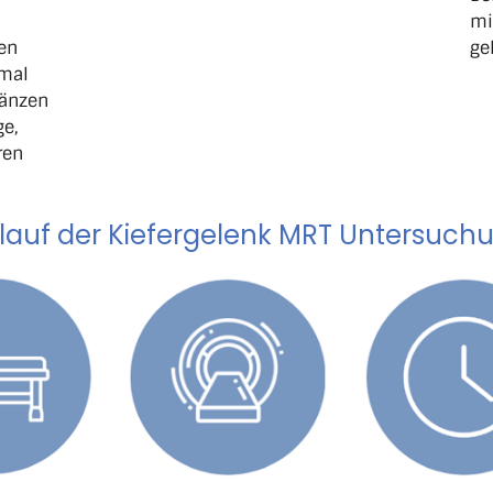
mi
ren
ge
mal
gänzen
ge,
ren
lauf der Kiefergelenk MRT Untersuch