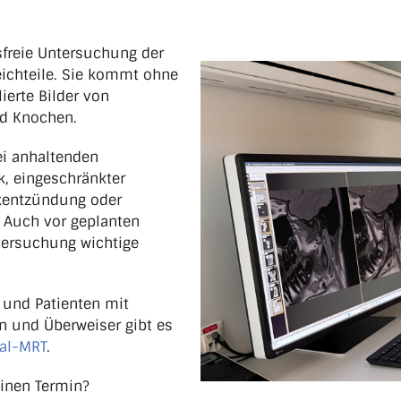
gsfreie Untersuchung der
ichteile. Sie kommt ohne
ierte Bilder von
nd Knochen.
ei anhaltenden
, eingeschränkter
nkentzündung oder
 Auch vor geplanten
ntersuchung wichtige
n und Patienten mit
n und Überweiser gibt es
al-MRT
.
inen Termin?