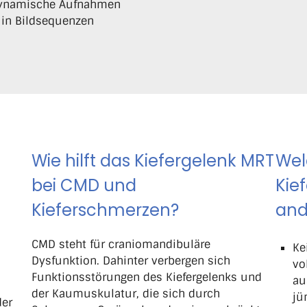
f dynamische Aufnahmen
 in Bildsequenzen
Wie hilft das Kiefergelenk MRT
Wel
bei CMD und
Kie
Kieferschmerzen?
and
CMD steht für craniomandibuläre
Ke
Dysfunktion. Dahinter verbergen sich
vo
Funktionsstörungen des Kiefergelenks und
au
der Kaumuskulatur, die sich durch
jü
der