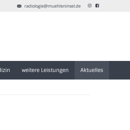
radiologie@muehleninsel.de


izin
weitere Leistungen
Aktuelles