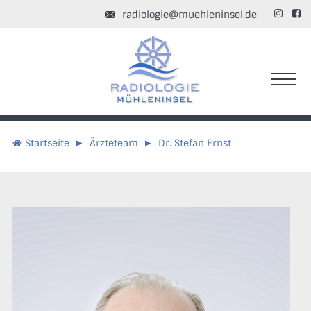
radiologie@muehleninsel.de


▸
▸
Startseite
Ärzteteam
Dr. Stefan Ernst